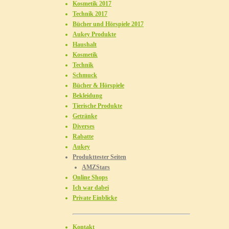
Kosmetik 2017
Technik 2017
Bücher und Hörspiele 2017
Aukey Produkte
Haushalt
Kosmetik
Technik
Schmuck
Bücher & Hörspiele
Bekleidung
Tierische Produkte
Getränke
Diverses
Rabatte
Aukey
Produkttester Seiten
AMZStars
Online Shops
Ich war dabei
Private Einblicke
Kontakt