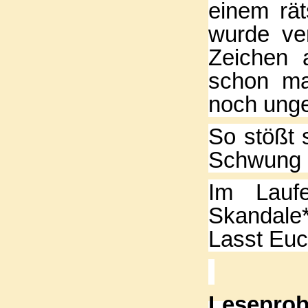
einem rät
wurde ver
Zeichen 
schon ma
noch ungel
So stößt 
Schwung i
Im Lauf
Skandale
Lasst Euc
Lesepro