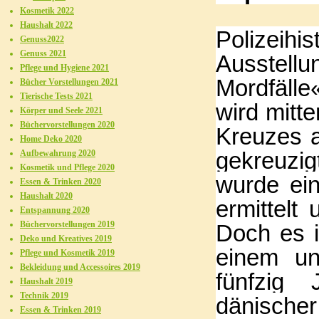
Kosmetik 2022
Haushalt 2022
Polizeihi
Genuss2022
Genuss 2021
Ausstel
Pflege und Hygiene 2021
Mordfälle
Bücher Vorstellungen 2021
Tierische Tests 2021
wird mitt
Körper und Seele 2021
Büchervorstellungen 2020
Kreuzes a
Home Deko 2020
gekreuzi
Aufbewahrung 2020
Kosmetik und Pflege 2020
wurde ein
Essen & Trinken 2020
Haushalt 2020
ermittelt
Entspannung 2020
Büchervorstellungen 2019
Doch es i
Deko und Kreatives 2019
einem un
Pflege und Kosmetik 2019
Bekleidung und Accessoires 2019
fünfzig 
Haushalt 2019
Technik 2019
dänische
Essen & Trinken 2019