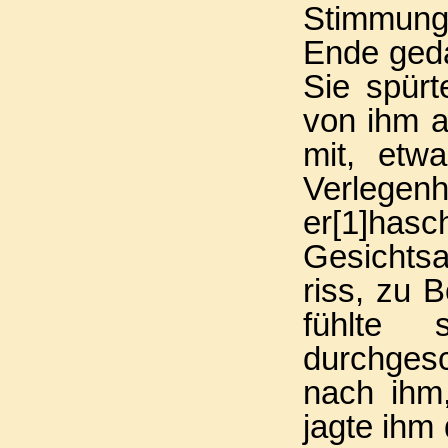
Stimmung
Ende gedac
Sie spür
von ihm 
mit, etw
Verlegen
er
[1]
hasc
Gesichtsa
riss, zu 
fühlte
durchges
nach ihm
jagte ihm 