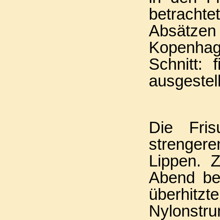
betrachte
Absätzen 
Kopenhag
Schnitt: 
ausgestell
Die Fris
strenger
Lippen. 
Abend be
überhitz
Nylonstr