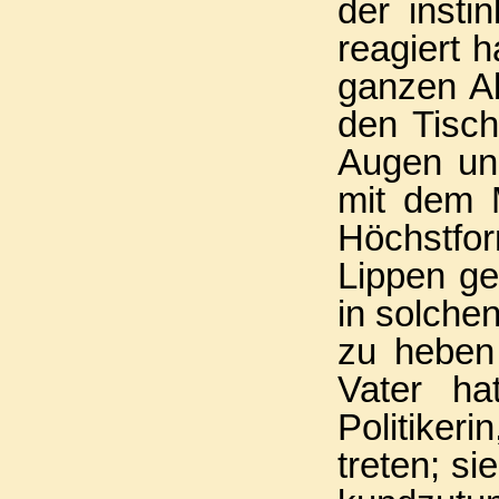
der insti
reagiert h
ganzen A
den Tisch
Augen und
mit dem M
Höchstform
Lippen ge
in solchen
zu heben 
Vater ha
Politikeri
treten; si