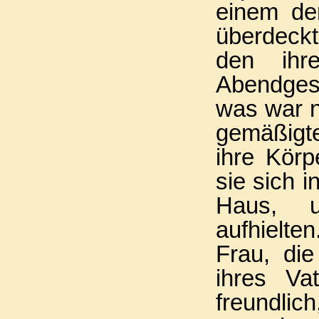
einem de
überdeck
den ihr
Abendgese
was war n
gemäßigte
ihre Körp
sie sich 
Haus, u
aufhielte
Frau, di
ihres Va
freundlic