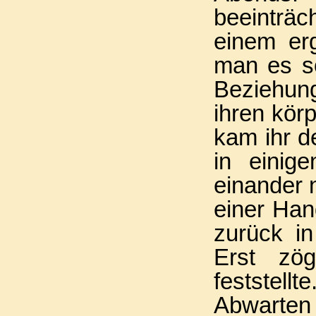
beeinträc
einem er
man es so
Beziehung
ihren körp
kam ihr d
in einig
einander 
einer Han
zurück in
Erst zög
feststel
Abwart