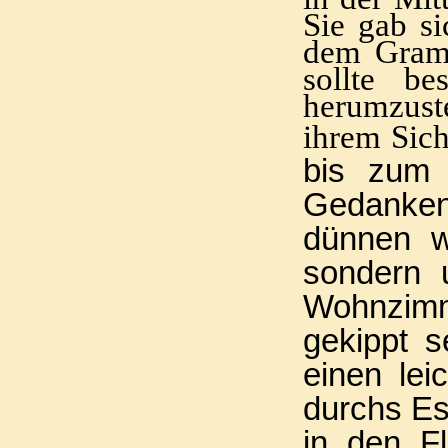
Sie gab si
dem Gramm
sollte be
herumzuste
ihrem Sich
bis zum 
Gedanken
dünnen w
sondern 
Wohnzim
gekippt s
einen le
durchs Es
in den F