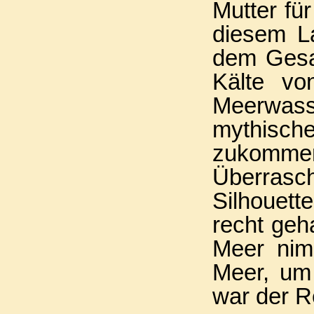
Mutter für
diesem La
dem Gesan
Kälte vo
Meerwass
mythisch
zukomme
Überras
Silhouett
recht geh
Meer nimm
Meer, um 
war der R