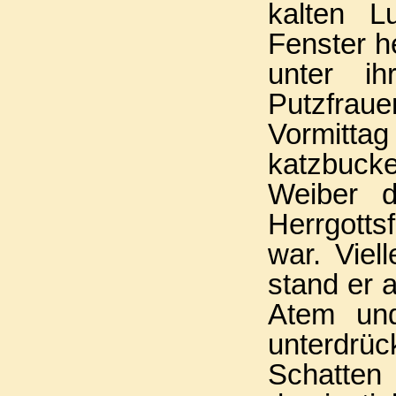
kalten L
Fenster h
unter ih
Putzfrau
Vormittag
katzbuck
Weiber d
Herrgotts
war. Viel
stand er a
Atem und
unterdrüc
Schatten m