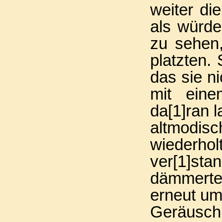
weiter di
als würde
zu sehen,
platzten.
das sie ni
mit eine
da
[1]
ran 
altmodis
wiederho
ver
[1]
sta
dämmerte
erneut um
Geräusc