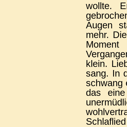
wollte. 
gebroche
Augen st
mehr. Die
Moment 
Vergangen
klein. Li
sang. In
schwang e
das eine
unermüdl
wohlvert
Schlaflie