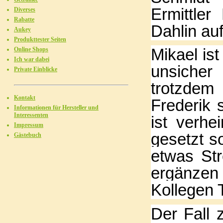
Ermittler
Diverses
Rabatte
Dahlin au
Aukey
Produkttester Seiten
Mikael ist
Online Shops
Ich war dabei
unsicher
Private Einblicke
trotzdem
Kontakt
Frederik
Informationen für Hersteller und
Interessenten
ist verhe
Impressum
gesetzt s
Gästebuch
etwas Str
ergänzen 
Kollegen 
Der Fall 