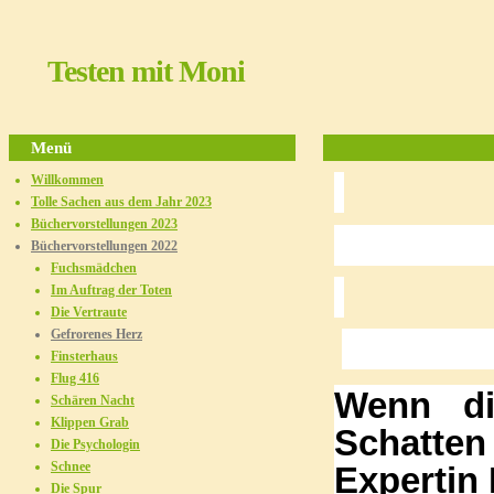
Testen mit Moni
Menü
Willkommen
Tolle Sachen aus dem Jahr 2023
Büchervorstellungen 2023
Ge
Büchervorstellungen 2022
Fuchsmädchen
Im Auftrag der Toten
Die Vertraute
Gefrorenes Herz
Finsterhaus
Flug 416
Wenn di
Schären Nacht
Klippen Grab
Schatten
Die Psychologin
Schnee
Expertin 
Die Spur