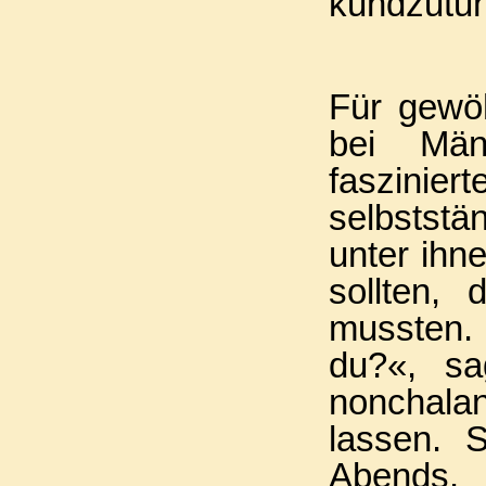
kundzutun
Für gewöh
bei Män
faszinie
selbststän
unter ihne
sollten,
mussten. 
du?«, sa
nonchala
lassen. 
Abends. 