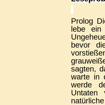
Prolog Di
lebe ein
Ungeheuer
bevor di
vorstieße
grauweiß
sagten, 
warte in
werde d
Untaten 
natürlic