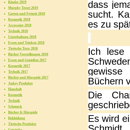
dass jem
Kinder 2019
Murphy Testet 2019
sucht. K
Garten und Freizeit 2018
Kosmetik 2018
es zu spät
Accessoire 2018
Technik 2018
Unterhaltung 2018
Essen und Trinken 2018
Ich lese
Tierische Tests 2018
Bücher Vorstellungen 2018
Schweden
Essen und Genießen 2017
Kosmetik 2017
gewisse
Technik 2017
Bücher und Hörspiele 2017
Büchern v
Aukey Produkte
Haushalt
Die Cha
Kosmetik
Technik
geschrie
Schmuck
Bücher & Hörspiele
Es wird e
Bekleidung
Tierische Produkte
Schmidt 
Getränke