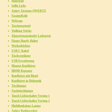
Mauspad
Selfie Licht
Aukey Tastatur QWERTZ
FaszienRolle
Webcam
Taschenspiegel
Walking Stöcke
Zigarettenanzünder Ladegerät
Finger Handy Halter
Wechselrichter
USB C Kabel
Tischventilator
USB Erweiterung
Magnet Kopfhörer
HDMI Repeater
Kopfhörer mit Bügel
Kopfhörer in Holzoptik
Tischlampe
Nachttischlampe
Touch Lichtschalter Version 1
Touch Lichtschalter Version 2
Multifunktions Lampe
Aukey Radiowecker