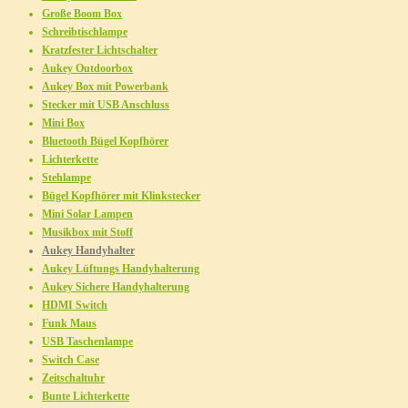
Große Boom Box
Schreibtischlampe
Kratzfester Lichtschalter
Aukey Outdoorbox
Aukey Box mit Powerbank
Stecker mit USB Anschluss
Mini Box
Bluetooth Bügel Kopfhörer
Lichterkette
Stehlampe
Bügel Kopfhörer mit Klinkstecker
Mini Solar Lampen
Musikbox mit Stoff
Aukey Handyhalter
Aukey Lüftungs Handyhalterung
Aukey Sichere Handyhalterung
HDMI Switch
Funk Maus
USB Taschenlampe
Switch Case
Zeitschaltuhr
Bunte Lichterkette