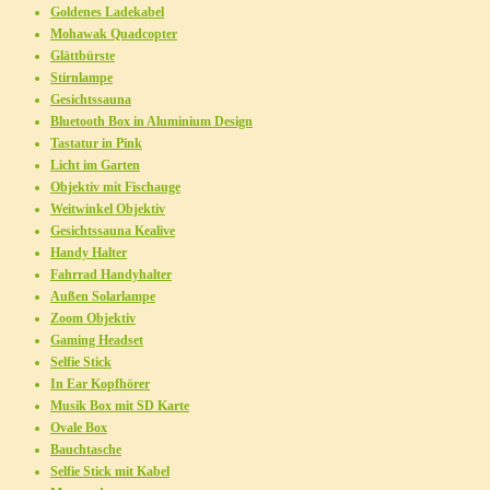
Goldenes Ladekabel
Mohawak Quadcopter
Glättbürste
Stirnlampe
Gesichtssauna
Bluetooth Box in Aluminium Design
Tastatur in Pink
Licht im Garten
Objektiv mit Fischauge
Weitwinkel Objektiv
Gesichtssauna Kealive
Handy Halter
Fahrrad Handyhalter
Außen Solarlampe
Zoom Objektiv
Gaming Headset
Selfie Stick
In Ear Kopfhörer
Musik Box mit SD Karte
Ovale Box
Bauchtasche
Selfie Stick mit Kabel