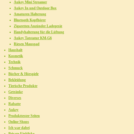
Aukey Mini Streamer
Aukey In und Outdoor Box
Amaturen Halterung
Bluetooth Kopfhörer
Zigaretten Anzünder Ladegerät
Handyhalterung für die Lüftung
Aukey Tatstatur KM-G6
Riesen Mauspad
Haushalt
Kosmetik
Technik
Schmuck
Bücher & Hörspiele
Bekleidung
Tierische Produkte
Getränke
Diverses
Rabatte
Aukey
Produkttester Seiten
Online Shops
Ich war dabei
Private Einblicke