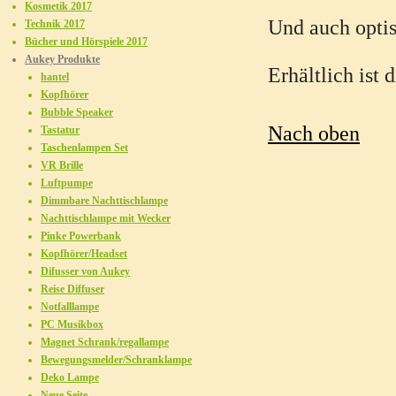
Kosmetik 2017
Und auch optis
Technik 2017
Bücher und Hörspiele 2017
Aukey Produkte
Erhältlich ist
hantel
Kopfhörer
Bubble Speaker
Nach oben
Tastatur
Taschenlampen Set
VR Brille
Luftpumpe
Dimmbare Nachttischlampe
Nachttischlampe mit Wecker
Pinke Powerbank
Kopfhörer/Headset
Difusser von Aukey
Reise Diffuser
Notfalllampe
PC Musikbox
Magnet Schrank/regallampe
Bewegungsmelder/Schranklampe
Deko Lampe
Neue Seite