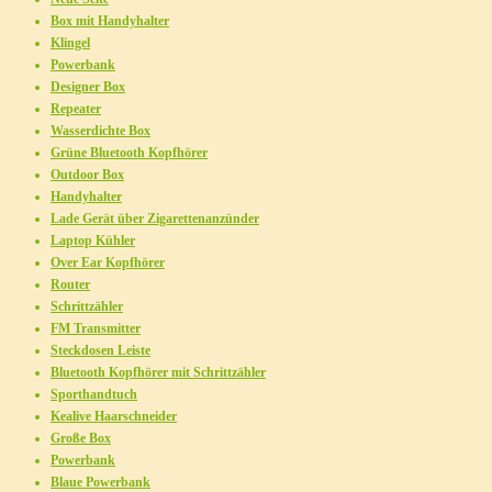
Box mit Handyhalter
Klingel
Powerbank
Designer Box
Repeater
Wasserdichte Box
Grüne Bluetooth Kopfhörer
Outdoor Box
Handyhalter
Lade Gerät über Zigarettenanzünder
Laptop Kühler
Over Ear Kopfhörer
Router
Schrittzähler
FM Transmitter
Steckdosen Leiste
Bluetooth Kopfhörer mit Schrittzähler
Sporthandtuch
Kealive Haarschneider
Große Box
Powerbank
Blaue Powerbank