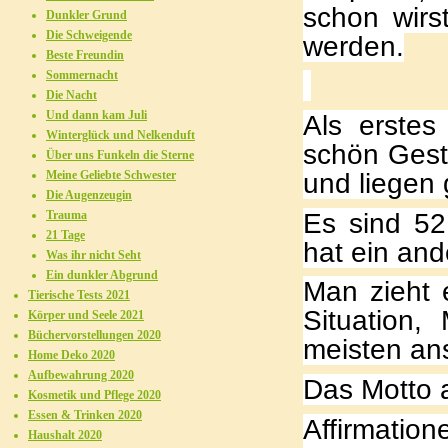
schon wirs
Dunkler Grund
Die Schweigende
werden.
Beste Freundin
Sommernacht
Die Nacht
Und dann kam Juli
Als erstes
Winterglück und Nelkenduft
schön Gest
Über uns Funkeln die Sterne
und liegen 
Meine Geliebte Schwester
Die Augenzeugin
Es sind 52
Trauma
21 Tage
hat ein and
Was ihr nicht Seht
Ein dunkler Abgrund
Man zieht 
Tierische Tests 2021
Situation
Körper und Seele 2021
Büchervorstellungen 2020
meisten ans
Home Deko 2020
Aufbewahrung 2020
Das Motto a
Kosmetik und Pflege 2020
Essen & Trinken 2020
Affirmatio
Haushalt 2020