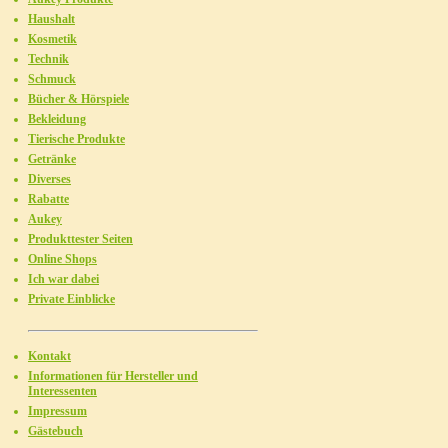
Haushalt
Kosmetik
Technik
Schmuck
Bücher & Hörspiele
Bekleidung
Tierische Produkte
Getränke
Diverses
Rabatte
Aukey
Produkttester Seiten
Online Shops
Ich war dabei
Private Einblicke
Kontakt
Informationen für Hersteller und
Interessenten
Impressum
Gästebuch