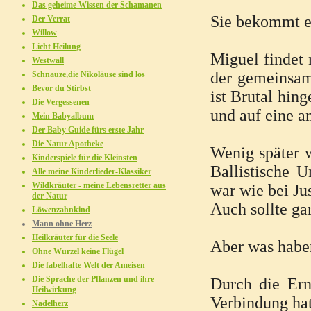
Das geheime Wissen der Schamanen
Sie bekommt es
Der Verrat
Willow
Licht Heilung
Miguel findet
Westwall
der gemeinsam
Schnauze,die Nikoläuse sind los
Bevor du Stirbst
ist Brutal hin
Die Vergessenen
und auf eine an
Mein Babyalbum
Der Baby Guide fürs erste Jahr
Die Natur Apotheke
Wenig später 
Kinderspiele für die Kleinsten
Ballistische U
Alle meine Kinderlieder-Klassiker
Wildkräuter - meine Lebensretter aus
war wie bei Jus
der Natur
Auch sollte ga
Löwenzahnkind
Mann ohne Herz
Heilkräuter für die Seele
Aber was habe
Ohne Wurzel keine Flügel
Die fabelhafte Welt der Ameisen
Die Sprache der Pflanzen und ihre
Durch die Erm
Heilwirkung
Verbindung hat
Nadelherz