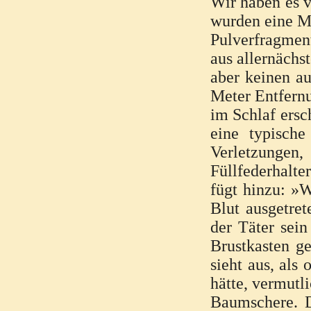
Wir haben es v
wurden eine 
Pulverfragmen
aus allernächs
aber keinen au
Meter Entfernu
im Schlaf ersc
eine typische
Verletzungen,
Füllfederhalte
fügt hinzu: »W
Blut ausgetret
der Täter sei
Brustkasten ge
sieht aus, als
hätte, vermutl
Baumschere. D