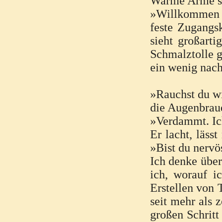
Warme Arme sc
»Willkommen zu
feste Zugangs
sieht großarti
Schmalztolle g
ein wenig nach
»Rauchst du w
die Augenbrau
»Verdammt. Ich
Er lacht, läss
»Bist du nervö
Ich denke über
ich, worauf i
Erstellen von 
seit mehr als 
großen Schritt