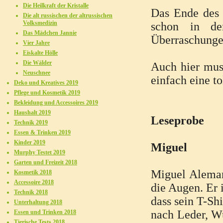
Die Heilkraft der Kristalle
Das Ende des 
Die alt russischen der altrussischen
Volksmedizin
schon in de
Das Mädchen Jannie
Überraschung
Vier Jahre
Eiskalte Hölle
Die Wälder
Auch hier mus
Neuschnee
einfach eine to
Deko und Kreatives 2019
Pflege und Kosmetik 2019
Bekleidung und Accessoires 2019
Haushalt 2019
Leseprobe
Technik 2019
Essen & Trinken 2019
Kinder 2019
Miguel
Murphy Testet 2019
Garten und Freizeit 2018
Miguel Aleman
Kosmetik 2018
Accessoire 2018
die Augen. Er 
Technik 2018
dass sein T-Sh
Unterhaltung 2018
nach Leder, W
Essen und Trinken 2018
Tierische Tests 2018