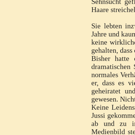
Sehnsucht gef
Haare streiche
Sie lebten in
Jahre und kaum
keine wirklic
gehalten, dass 
Bisher hatte 
dramatischen 
normales Verhä
er, dass es v
geheiratet un
gewesen. Nicht
Keine Leidensc
Jussi gekommen
ab und zu im
Medienbild st