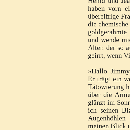
Hemd und Jeans
haben vorn ei
übereifrige Fr
die chemische 
goldgerahmte B
und wende mic
Alter, der so a
geirrt, wenn V
»Hallo. Jimmy S
Er trägt ein w
Tätowierung ha
über die Arme
glänzt im Sonn
ich seinen Bi
Augenhöhlen 
meinen Blick un