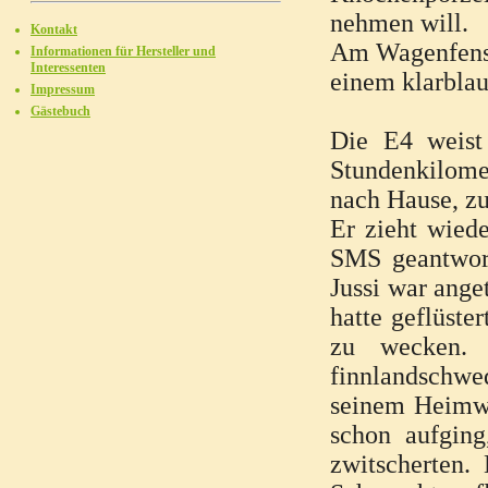
nehmen will.
Kontakt
Am Wagenfenst
Informationen für Hersteller und
Interessenten
einem klarbla
Impressum
Gästebuch
Die E4 weist
Stundenkilomet
nach Hause, zu
Er zieht wiede
SMS geantworte
Jussi war ange
hatte geflüst
zu wecken. 
finnlandschwe
seinem Heimwe
schon aufgin
zwitscherten.