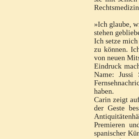
Rechtsmedizine
»Ich glaube, w
stehen geblieb
Ich setze mich
zu können. Ic
von neuen Mits
Eindruck mache
Name: Jussi S
Fernsehnachric
haben.
Carin zeigt au
der Geste bes
Antiquitätenhä
Premieren un
spanischer Kün