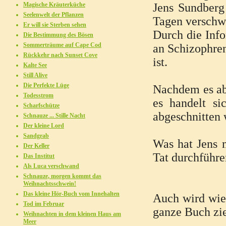
Magische Kräuterküche
Jens Sundberg
Seelenwelt der Pflanzen
Tagen verschw
Er will sie Sterben sehen
Durch die Info
Die Bestimmung des Bösen
Sommerträume auf Cape Cod
an Schizophreni
Rückkehr nach Sunset Cove
ist.
Kalte See
Still Alive
Die Perfekte Lüge
Nachdem es abe
Todesstrom
es handelt s
Scharfschütze
abgeschnitten
Schnauze ... Stille Nacht
Der kleine Lord
Sandgrab
Was hat Jens 
Der Keller
Tat durchführe
Das Institut
Als Luca verschwand
Schnauze, morgen kommt das
Weihnachtsschwein!
Das kleine Hör-Buch vom Innehalten
Auch wird wied
Tod im Februar
ganze Buch zie
Weihnachten in dem kleinen Haus am
Meer