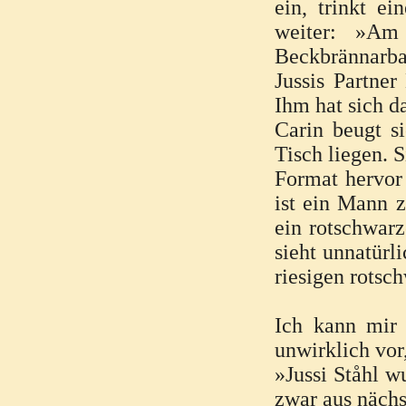
ein, trinkt e
weiter: »Am
Beckbrännarb
Jussis Partner
Ihm hat sich d
Carin beugt s
Tisch liegen. S
Format hervor
ist ein Mann z
ein rotschwarz
sieht unnatürl
riesigen rotsc
Ich kann mir
unwirklich vor,
»Jussi Ståhl w
zwar aus nächs