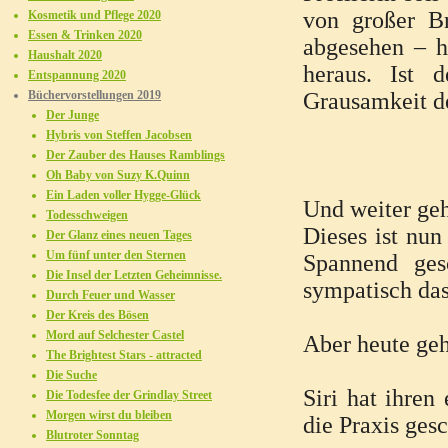
von großer Br
Kosmetik und Pflege 2020
Essen & Trinken 2020
abgesehen – h
Haushalt 2020
heraus. Ist 
Entspannung 2020
Büchervorstellungen 2019
Grausamkeit d
Der Junge
Hybris von Steffen Jacobsen
Der Zauber des Hauses Ramblings
Oh Baby von Suzy K.Quinn
Ein Laden voller Hygge-Glück
Und weiter geh
Todesschweigen
Dieses ist nun
Der Glanz eines neuen Tages
Um fünf unter den Sternen
Spannend ges
Die Insel der Letzten Geheimnisse.
sympatisch das
Durch Feuer und Wasser
Der Kreis des Bösen
Mord auf Selchester Castel
Aber heute geh
The Brightest Stars - attracted
Die Suche
Siri hat ihren
Die Todesfee der Grindlay Street
Morgen wirst du bleiben
die Praxis ges
Blutroter Sonntag