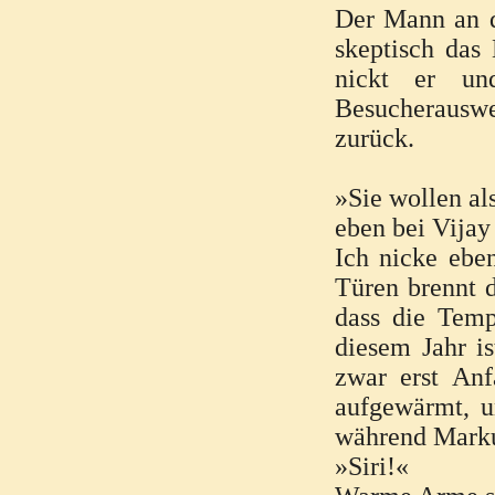
Der Mann an de
skeptisch das 
nickt er un
Besucherauswe
zurück.
»Sie wollen al
eben bei Vijay
Ich nicke ebe
Türen brennt d
dass die Tem
diesem Jahr i
zwar erst Anf
aufgewärmt, 
während Markus
»Siri!«