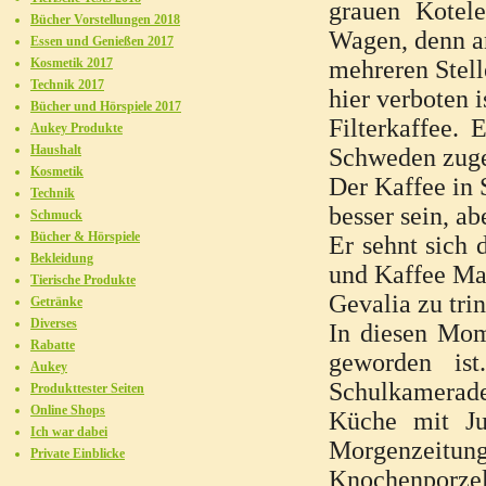
grauen Kotele
Bücher Vorstellungen 2018
Wagen, denn a
Essen und Genießen 2017
Kosmetik 2017
mehreren Stell
Technik 2017
hier verboten i
Bücher und Hörspiele 2017
Filterkaffee. 
Aukey Produkte
Haushalt
Schweden zuge
Kosmetik
Der Kaffee in 
Technik
besser sein, a
Schmuck
Bücher & Hörspiele
Er sehnt sich 
Bekleidung
und Kaffee Ma
Tierische Produkte
Gevalia zu tri
Getränke
Diverses
In diesen Mom
Rabatte
geworden ist
Aukey
Schulkameraden
Produkttester Seiten
Online Shops
Küche mit Ju
Ich war dabei
Morgenzeitun
Private Einblicke
Knochenporze