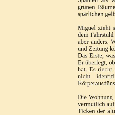
Spanien als w
grünen Bäume 
spärlichen ge
Miguel zieht s
dem Fahrstuhl 
aber anders. W
und Zeitung k
Das Erste, was
Er überlegt, o
hat. Es riech
nicht identi
Körperausdüns
Die Wohnung i
vermutlich au
Ticken der al