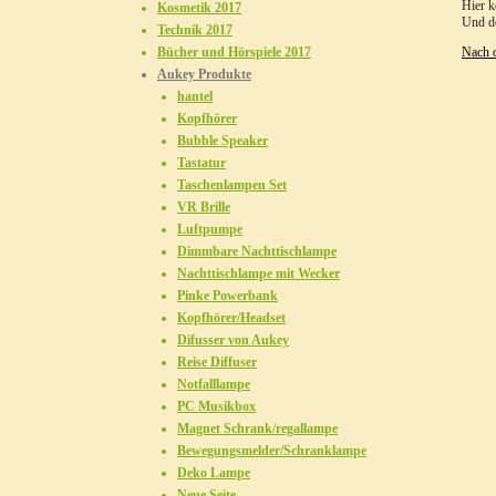
Hier k
Kosmetik 2017
Und de
Technik 2017
Bücher und Hörspiele 2017
Nach 
Aukey Produkte
hantel
Kopfhörer
Bubble Speaker
Tastatur
Taschenlampen Set
VR Brille
Luftpumpe
Dimmbare Nachttischlampe
Nachttischlampe mit Wecker
Pinke Powerbank
Kopfhörer/Headset
Difusser von Aukey
Reise Diffuser
Notfalllampe
PC Musikbox
Magnet Schrank/regallampe
Bewegungsmelder/Schranklampe
Deko Lampe
Neue Seite