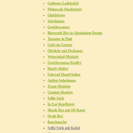
Goldenes Ladekabel
Mohawak Quadcopter
Glättbürste
Stirnlampe
Gesichtssauna
Bluetooth Box in Aluminium Design
Tastatur in Pink
Licht im Garten
Objektiv mit Fischauge
Weitwinkel Objektiv
Gesichtssauna Kealive
Handy Halter
Fahrrad Handyhalter
Außen Solarlampe
Zoom Objektiv
Gaming Headset
Selfie Stick
In Ear Kopfhörer
Musik Box mit SD Karte
Ovale Box
Bauchtasche
Selfie Stick mit Kabel