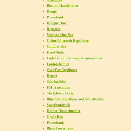
Box mit Handyhalter
Klingel
Powerbank
Designer Box
Repeater
Wasserdichte Box
Grüne Bluetooth Kopfhörer
Outdoor Box
Handyhalter
Lade Gerät über Zigarettenanzünder
Laptop Kühler
Over Ear Kopfhörer
Router
Schrittzähler
FM Transmitter
Steckdosen Leiste
Bluetooth Kopfhörer mit Schrittzähler
Sporthandtuch
Kealive Haarschneider
Große Box
Powerbank
Blaue Powerbank