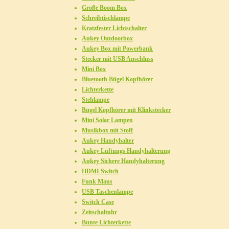
Große Boom Box
Schreibtischlampe
Kratzfester Lichtschalter
Aukey Outdoorbox
Aukey Box mit Powerbank
Stecker mit USB Anschluss
Mini Box
Bluetooth Bügel Kopfhörer
Lichterkette
Stehlampe
Bügel Kopfhörer mit Klinkstecker
Mini Solar Lampen
Musikbox mit Stoff
Aukey Handyhalter
Aukey Lüftungs Handyhalterung
Aukey Sichere Handyhalterung
HDMI Switch
Funk Maus
USB Taschenlampe
Switch Case
Zeitschaltuhr
Bunte Lichterkette