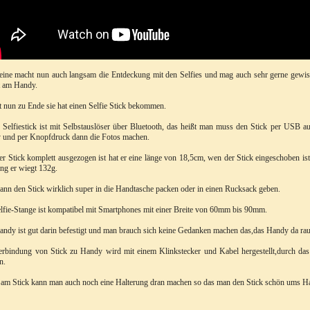
eine macht nun auch langsam die Entdeckung mit den Selfies und mag auch sehr gerne gewis
t am Handy.
t nun zu Ende sie hat einen Selfie Stick bekommen.
 Selfiestick ist mit Selbstauslöser über Bluetooth, das heißt man muss den Stick per USB 
 und per Knopfdruck dann die Fotos machen.
r Stick komplett ausgezogen ist hat er eine länge von 18,5cm, wen der Stick eingeschoben i
ng er wiegt 132g.
nn den Stick wirklich super in die Handtasche packen oder in einen Rucksack geben.
lfie-Stange ist kompatibel mit Smartphones mit einer Breite von 60mm bis 90mm.
ndy ist gut darin befestigt und man brauch sich keine Gedanken machen das,das Handy da rau
erbindung von Stick zu Handy wird mit einem Klinkstecker und Kabel hergestellt,durch da
n.
am Stick kann man auch noch eine Halterung dran machen so das man den Stick schön ums Ha