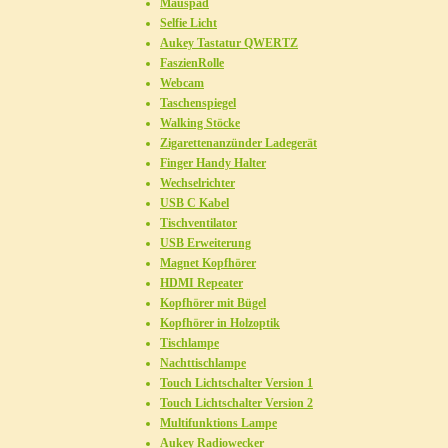
Mauspad
Selfie Licht
Aukey Tastatur QWERTZ
FaszienRolle
Webcam
Taschenspiegel
Walking Stöcke
Zigarettenanzünder Ladegerät
Finger Handy Halter
Wechselrichter
USB C Kabel
Tischventilator
USB Erweiterung
Magnet Kopfhörer
HDMI Repeater
Kopfhörer mit Bügel
Kopfhörer in Holzoptik
Tischlampe
Nachttischlampe
Touch Lichtschalter Version 1
Touch Lichtschalter Version 2
Multifunktions Lampe
Aukey Radiowecker