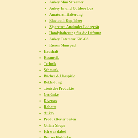
Aukey Mini Streamer
Aukey In und Outdoor Box
Amaturen Halterung
Bluetooth Kopfhörer
Zigaretten Anzünder Ladegerät
Handyhalterung für die Lüftung
Aukey Tatstatur KM-G6
Riesen Mauspad
Haushalt
Kosmetik
Technik
Schmuck
Bücher & Hörspiele
Bekleidung
Tierische Produkte
Getränke
Diverses
Rabatte
Aukey
Produkttester Seiten
Online Shops
Ich war dabei
Private Einblicke