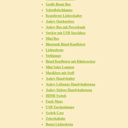
Große Boom Box
Schreibtischlampe
Kratzfester Lichtschalter
Aukey Outdoorbox
Aukey Box mit Powerbank
Stecker mit USB Anschluss
Mini Box
Bluetooth Bügel Kopfhörer
Lichterkette
Stehlampe
Bügel Kopfhörer mit Klinkstecker
Mini Solar Lampen
Musikbox mit Stoff
Aukey Handyhalter
Aukey Lüftungs Handyhalterung
Aukey Sichere Handyhalterung
HDMI Switch
Funk Maus
USB Taschenlampe
Switch Case
Zeitschaltuhr
Bunte Lichterkette