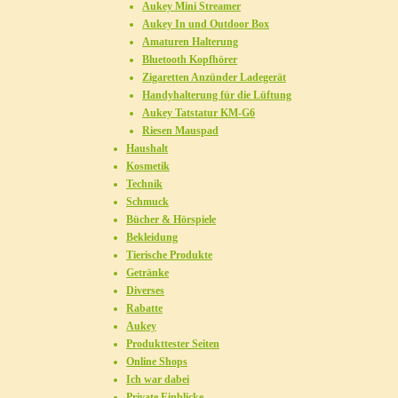
Aukey Mini Streamer
Aukey In und Outdoor Box
Amaturen Halterung
Bluetooth Kopfhörer
Zigaretten Anzünder Ladegerät
Handyhalterung für die Lüftung
Aukey Tatstatur KM-G6
Riesen Mauspad
Haushalt
Kosmetik
Technik
Schmuck
Bücher & Hörspiele
Bekleidung
Tierische Produkte
Getränke
Diverses
Rabatte
Aukey
Produkttester Seiten
Online Shops
Ich war dabei
Private Einblicke