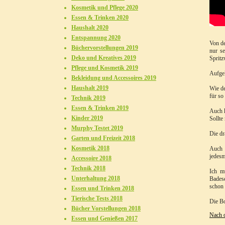
Kosmetik und Pflege 2020
Essen & Trinken 2020
Haushalt 2020
Entspannung 2020
Von de
Büchervorstellungen 2019
nur se
Deko und Kreatives 2019
Spritz
Pflege und Kosmetik 2019
Aufgel
Bekleidung und Accessoires 2019
Haushalt 2019
Wie de
für so
Technik 2019
Essen & Trinken 2019
Auch k
Kinder 2019
Sollte
Murphy Testet 2019
Die dr
Garten und Freizeit 2018
Kosmetik 2018
Auch 
jedesm
Accessoire 2018
Technik 2018
Ich m
Unterhaltung 2018
Badese
schon 
Essen und Trinken 2018
Tierische Tests 2018
Die Box
Bücher Vorstellungen 2018
Nach 
Essen und Genießen 2017