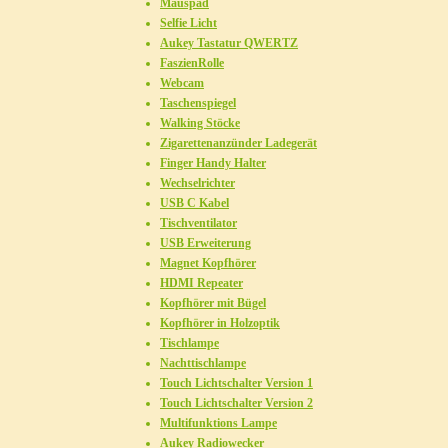
Mauspad
Selfie Licht
Aukey Tastatur QWERTZ
FaszienRolle
Webcam
Taschenspiegel
Walking Stöcke
Zigarettenanzünder Ladegerät
Finger Handy Halter
Wechselrichter
USB C Kabel
Tischventilator
USB Erweiterung
Magnet Kopfhörer
HDMI Repeater
Kopfhörer mit Bügel
Kopfhörer in Holzoptik
Tischlampe
Nachttischlampe
Touch Lichtschalter Version 1
Touch Lichtschalter Version 2
Multifunktions Lampe
Aukey Radiowecker