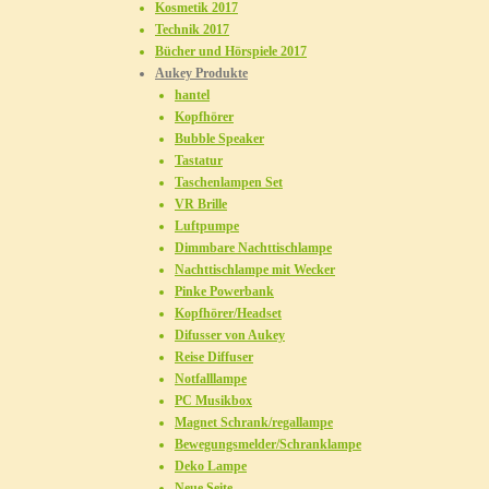
Kosmetik 2017
Technik 2017
Bücher und Hörspiele 2017
Aukey Produkte
hantel
Kopfhörer
Bubble Speaker
Tastatur
Taschenlampen Set
VR Brille
Luftpumpe
Dimmbare Nachttischlampe
Nachttischlampe mit Wecker
Pinke Powerbank
Kopfhörer/Headset
Difusser von Aukey
Reise Diffuser
Notfalllampe
PC Musikbox
Magnet Schrank/regallampe
Bewegungsmelder/Schranklampe
Deko Lampe
Neue Seite