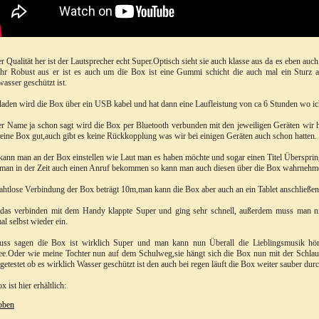
r Qualität her ist der Lautsprecher echt Super.Optisch sieht sie auch klasse aus da es eben auch
hr Robust aus er ist es auch um die Box ist eine Gummi schicht die auch mal ein Sturz 
wasser geschützt ist.
aden wird die Box über ein USB kabel und hat dann eine Laufleistung von ca 6 Stunden wo i
r Name ja schon sagt wird die Box per Bluetooth verbunden mit den jeweiligen Geräten wir 
 eine Box gut,auch gibt es keine Rückkopplung was wir bei einigen Geräten auch schon hatten.
ann man an der Box einstellen wie Laut man es haben möchte und sogar einen Titel Übersprin
 man in der Zeit auch einen Anruf bekommen so kann man auch diesen über die Box wahrnehm
ahtlose Verbindung der Box beträgt 10m,man kann die Box aber auch an ein Tablet anschließen
das verbinden mit dem Handy klappte Super und ging sehr schnell, außerdem muss man nic
al selbst wieder ein.
uss sagen die Box ist wirklich Super und man kann nun Überall die Lieblingsmusik h
e.Oder wie meine Tochter nun auf dem Schulweg,sie hängt sich die Box nun mit der Schlau
getestet ob es wirklich Wasser geschützt ist den auch bei regen läuft die Box weiter sauber durc
 ist hier erhältlich:
oben