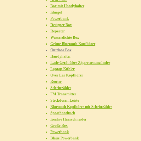
Box mit Handyhalter
Klingel
Powerbank
Designer Box
Repeater
Wasserdichte Box
Grüne Bluetooth Kopfhörer
Outdoor Box
Handyhalter
Lade Gerät über Zigarettenanzünder
Laptop Kühler
Over Ear Kopfhörer
Router
Schrittzähler
FM Transmitter
Steckdosen Leiste
Bluetooth Kopfhörer mit Schrittzähler
Sporthandtuch
Kealive Haarschneider
Große Box
Powerbank
Blaue Powerbank