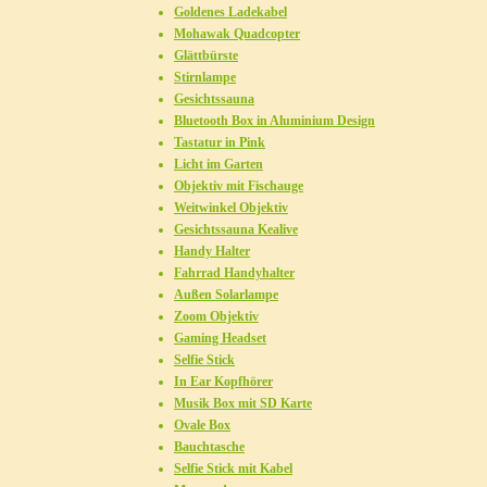
Goldenes Ladekabel
Mohawak Quadcopter
Glättbürste
Stirnlampe
Gesichtssauna
Bluetooth Box in Aluminium Design
Tastatur in Pink
Licht im Garten
Objektiv mit Fischauge
Weitwinkel Objektiv
Gesichtssauna Kealive
Handy Halter
Fahrrad Handyhalter
Außen Solarlampe
Zoom Objektiv
Gaming Headset
Selfie Stick
In Ear Kopfhörer
Musik Box mit SD Karte
Ovale Box
Bauchtasche
Selfie Stick mit Kabel