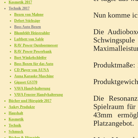
Kosmetik 2017
Technik 2017
Nun komme ich
Boxen von Malone
Defort Stichsäge
Boss Auto Boxen
Die Audioboxe
Blumfeldt Heizstrahler
Schwingspul
Luftbett von Sable
RAV Power Outdoormesser
Maximalleistun
RAV Power Powerbank
Bort Winkelschleifer
Produktmaße: 1
Boss Boxen für das Auto
CD Player von AUNA
Auna Karaoke Maschine
Produktgewich
Gigaset GS370
VAVA Handyhalterung
VAVA Fenster Handyhalterung
Die Resonanz
Bücher und Hörspiele 2017
Spielraum für 
Aukey Produkte
Haushalt
43mm ermögli
Kosmetik
Platzangebot.
Technik
Schmuck
Bücher & Hörspiele