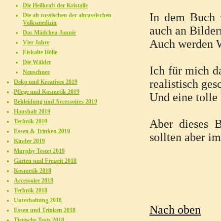
Die Heilkraft der Kristalle
In dem Buch w
Die alt russischen der altrussischen
Volksmedizin
auch an Bilder
Das Mädchen Jannie
Auch werden We
Vier Jahre
Eiskalte Hölle
Die Wälder
Ich für mich d
Neuschnee
realistisch ges
Deko und Kreatives 2019
Pflege und Kosmetik 2019
Und eine tolle 
Bekleidung und Accessoires 2019
Haushalt 2019
Aber dieses B
Technik 2019
Essen & Trinken 2019
sollten aber 
Kinder 2019
Murphy Testet 2019
Garten und Freizeit 2018
Kosmetik 2018
Accessoire 2018
Technik 2018
Unterhaltung 2018
Nach oben
Essen und Trinken 2018
Tierische Tests 2018