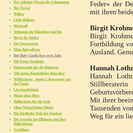
Das geheime Wissen der Schamanen
Feder« der De
Der Verrat
mit ihren bei
Willow
Licht Heilung
Westwall
Birgit Krohme
Schnauze,die Nikoläuse sind los
Birgit Krohme
Bevor du Stirbst
Fortbildung v
Die Vergessenen
Mein Babyalbum
Ausland. Gemei
Der Baby Guide fürs erste Jahr
Die Natur Apotheke
Hannah Lothr
Kinderspiele für die Kleinsten
Alle meine Kinderlieder-Klassiker
Hannah Lothr
Wildkräuter - meine Lebensretter aus
Stillberater
der Natur
Löwenzahnkind
Geburtsvorber
Mann ohne Herz
Mit ihrer beei
Heilkräuter für die Seele
Tausenden von 
Ohne Wurzel keine Flügel
Die fabelhafte Welt der Ameisen
Weg für ein li
Die Sprache der Pflanzen und ihre
Heilwirkung
Nadelherz