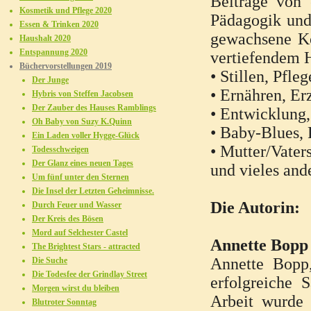
Beiträge von 
Kosmetik und Pflege 2020
Pädagogik und 
Essen & Trinken 2020
gewachsene K
Haushalt 2020
Entspannung 2020
vertiefendem H
Büchervorstellungen 2019
• Stillen, Pfl
Der Junge
• Ernähren, Er
Hybris von Steffen Jacobsen
Der Zauber des Hauses Ramblings
• Entwicklung
Oh Baby von Suzy K.Quinn
• Baby-Blues, 
Ein Laden voller Hygge-Glück
• Mutter/Vater
Todesschweigen
Der Glanz eines neuen Tages
und vieles and
Um fünf unter den Sternen
Die Insel der Letzten Geheimnisse.
Die Autorin:
Durch Feuer und Wasser
Der Kreis des Bösen
Mord auf Selchester Castel
Annette Bopp 
The Brightest Stars - attracted
Annette Bopp,
Die Suche
Die Todesfee der Grindlay Street
erfolgreiche 
Morgen wirst du bleiben
Arbeit wurde 
Blutroter Sonntag