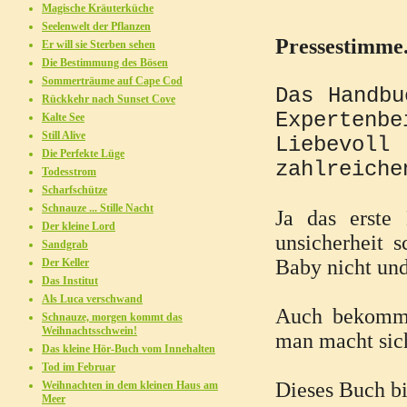
Magische Kräuterküche
Seelenwelt der Pflanzen
Pressestimme
Er will sie Sterben sehen
Die Bestimmung des Bösen
Sommerträume auf Cape Cod
Das Handbu
Rückkehr nach Sunset Cove
Expertenbe
Kalte See
Still Alive
Liebevoll
Die Perfekte Lüge
zahlreiche
Todesstrom
Scharfschütze
Schnauze ... Stille Nacht
Ja das erste
Der kleine Lord
unsicherheit 
Sandgrab
Baby nicht un
Der Keller
Das Institut
Als Luca verschwand
Auch bekommt
Schnauze, morgen kommt das
Weihnachtsschwein!
man macht sich 
Das kleine Hör-Buch vom Innehalten
Tod im Februar
Dieses Buch bi
Weihnachten in dem kleinen Haus am
Meer