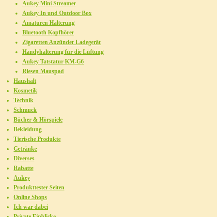
Aukey Mini Streamer
Aukey In und Outdoor Box
Amaturen Halterung
Bluetooth Kopfhörer
Zigaretten Anzünder Ladegerät
Handyhalterung für die Lüftung
Aukey Tatstatur KM-G6
Riesen Mauspad
Haushalt
Kosmetik
Technik
Schmuck
Bücher & Hörspiele
Bekleidung
Tierische Produkte
Getränke
Diverses
Rabatte
Aukey
Produkttester Seiten
Online Shops
Ich war dabei
Private Einblicke