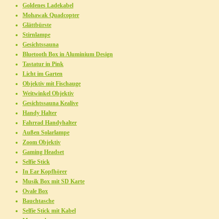
Goldenes Ladekabel
Mohawak Quadcopter
Glättbürste
Stirnlampe
Gesichtssauna
Bluetooth Box in Aluminium Design
Tastatur in Pink
Licht im Garten
Objektiv mit Fischauge
Weitwinkel Objektiv
Gesichtssauna Kealive
Handy Halter
Fahrrad Handyhalter
Außen Solarlampe
Zoom Objektiv
Gaming Headset
Selfie Stick
In Ear Kopfhörer
Musik Box mit SD Karte
Ovale Box
Bauchtasche
Selfie Stick mit Kabel