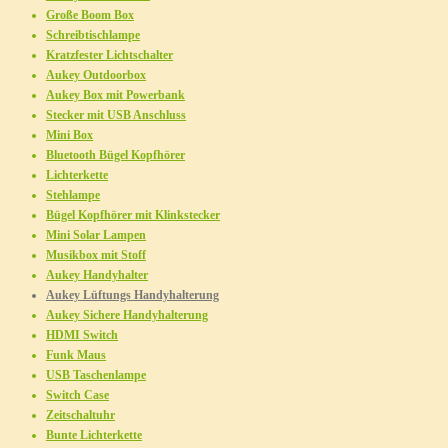
Große Boom Box
Schreibtischlampe
Kratzfester Lichtschalter
Aukey Outdoorbox
Aukey Box mit Powerbank
Stecker mit USB Anschluss
Mini Box
Bluetooth Bügel Kopfhörer
Lichterkette
Stehlampe
Bügel Kopfhörer mit Klinkstecker
Mini Solar Lampen
Musikbox mit Stoff
Aukey Handyhalter
Aukey Lüftungs Handyhalterung
Aukey Sichere Handyhalterung
HDMI Switch
Funk Maus
USB Taschenlampe
Switch Case
Zeitschaltuhr
Bunte Lichterkette