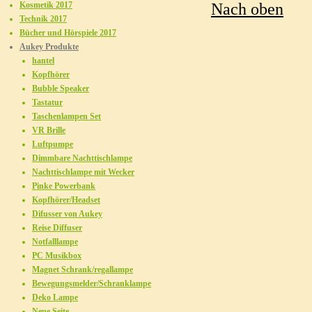
Kosmetik 2017
Nach oben
Technik 2017
Bücher und Hörspiele 2017
Aukey Produkte
hantel
Kopfhörer
Bubble Speaker
Tastatur
Taschenlampen Set
VR Brille
Luftpumpe
Dimmbare Nachttischlampe
Nachttischlampe mit Wecker
Pinke Powerbank
Kopfhörer/Headset
Difusser von Aukey
Reise Diffuser
Notfalllampe
PC Musikbox
Magnet Schrank/regallampe
Bewegungsmelder/Schranklampe
Deko Lampe
Neue Seite