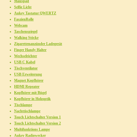
Mauspad
Selfie Licht
Aukey Tastatur QWERTZ
FaszienRolle
Webcam
Taschenspiegel
Walking Stöcke
Zigarettenanzünder Ladegerät
Finger Handy Halter
Wechselrichter
USB C Kabel
Tischventilator
USB Erweiterung
Magnet Kopfhörer
HDMI Repeater
Kopfhörer mit Bügel
Kopfhörer in Holzoptik
Tischlampe
Nachttischlampe
Touch Lichtschalter Version 1
Touch Lichtschalter Version 2
Multifunktions Lampe
Aukey Radiowecker