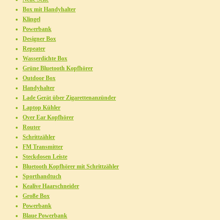
Box mit Handyhalter
Klingel
Powerbank
Designer Box
Repeater
Wasserdichte Box
Grüne Bluetooth Kopfhörer
Outdoor Box
Handyhalter
Lade Gerät über Zigarettenanzünder
Laptop Kühler
Over Ear Kopfhörer
Router
Schrittzähler
FM Transmitter
Steckdosen Leiste
Bluetooth Kopfhörer mit Schrittzähler
Sporthandtuch
Kealive Haarschneider
Große Box
Powerbank
Blaue Powerbank