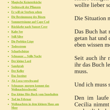
Magische Kräuterküche
wollte lieber 
Seelenwelt der Pflanzen
Er will sie Sterben sehen
Die Situation m
Die Bestimmung des Bösen
Sommerträume auf Cape Cod
Rückkehr nach Sunset Cove
Das Buch hat m
Kalte See
Still Alive
getan hat und 
Die Perfekte Lüge
eben wissen mö
Todesstrom
Scharfschütze
Schnauze ... Stille Nacht
Seit auch ihr
Der kleine Lord
ihr das Buch le
Sandgrab
muss.
Der Keller
Das Institut
Als Luca verschwand
Und ich muss sa
Schnauze, morgen kommt das
Weihnachtsschwein!
Das kleine Hör-Buch vom Innehalten
Den im laufe 
Tod im Februar
Cecilia nimmt 
Weihnachten in dem kleinen Haus am
Meer