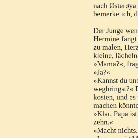
nach Østerøya 
bemerke ich, d
Der Junge wend
Hermine fängt 
zu malen, Herze
kleine, lächel
»Mama?«, frag
»Ja?«
»Kannst du uns
wegbringst?« 
kosten, und es
machen könnte
»Klar. Papa is
zehn.«
»Macht nichts