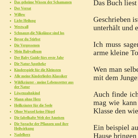
Das Buch liest 
Das geheime Wissen der Schamanen
Der Verrat
Willow
Geschrieben is
Licht Heilung
unterhält und 
Westwall
Schnauze,die Nikoläuse sind los
Bevor du Stirbst
Ich muss sage
Die Vergessenen
arme kleine T
Mein Babyalbum
Der Baby Guide fürs erste Jahr
Die Natur Apotheke
Wen man selber
Kinderspiele für die Kleinsten
mit dem Jungen
Alle meine Kinderlieder-Klassiker
Wildkräuter - meine Lebensretter aus
der Natur
Auch finde ich
Löwenzahnkind
Mann ohne Herz
mag wie kann 
Heilkräuter für die Seele
Klasse den wie
Ohne Wurzel keine Flügel
Die fabelhafte Welt der Ameisen
Die Sprache der Pflanzen und ihre
Ein beispiel a
Heilwirkung
Hause bringen w
Nadelherz