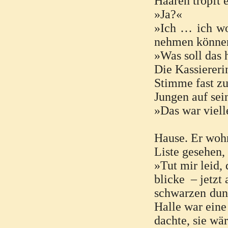
Haaren tropft e
»Ja?«
»Ich … ich wol
nehmen können.
»Was soll das
Die Kassiereri
Stimme fast zu
Jungen auf sei
»Das war viel
Hause. Er wohn
Liste gesehen, 
»Tut mir leid, 
blicke – jetzt
schwarzen dun
Halle war eine
dachte, sie wä