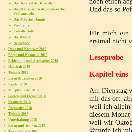
noch etlich ab
Die Heilkraft der Kristalle
Und das so Pef
Die alt russischen der altrussischen
Volksmedizin
Das Mädchen Jannie
Vier Jahre
Eiskalte Hölle
Für mich ein 
Die Wälder
erstmal nicht 
Neuschnee
Deko und Kreatives 2019
Pflege und Kosmetik 2019
Leseprobe
Bekleidung und Accessoires 2019
Haushalt 2019
Kapitel eins
Technik 2019
Essen & Trinken 2019
Kinder 2019
Am Dienstag wa
Murphy Testet 2019
Garten und Freizeit 2018
mir das oft, ab
Kosmetik 2018
weil ich allei
Accessoire 2018
diesem Monat 
Technik 2018
Unterhaltung 2018
weil wir Oktob
Essen und Trinken 2018
kämpfe ich mi
Tierische Tests 2018