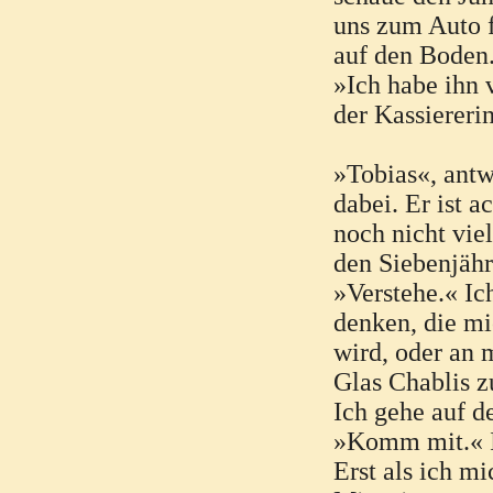
uns zum Auto fo
auf den Boden
»Ich habe ihn 
der Kassiereri
»Tobias«, antwo
dabei. Er ist a
noch nicht vi
den Siebenjähr
»Verstehe.« Ic
denken, die mi
wird, oder an 
Glas Chablis z
Ich gehe auf d
»Komm mit.« Ic
Erst als ich mi