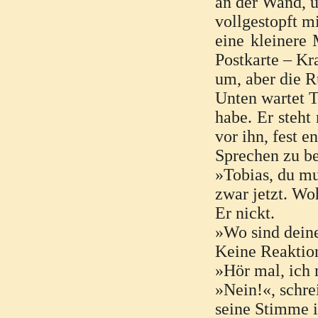
an der Wand, u
vollgestopft 
eine kleinere 
Postkarte – Kr
um, aber die Rü
Unten wartet T
habe. Er steht
vor ihn, fest e
Sprechen zu b
»Tobias, du mus
zwar jetzt. Wo
Er nickt.
»Wo sind deine
Keine Reaktio
»Hör mal, ich 
»Nein!«, schrei
seine Stimme i