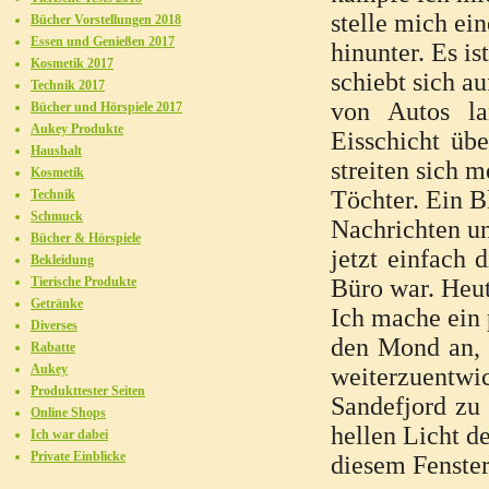
stelle mich ei
Bücher Vorstellungen 2018
Essen und Genießen 2017
hinunter. Es i
Kosmetik 2017
schiebt sich a
Technik 2017
von Autos la
Bücher und Hörspiele 2017
Aukey Produkte
Eisschicht üb
Haushalt
streiten sich m
Kosmetik
Töchter. Ein B
Technik
Schmuck
Nachrichten un
Bücher & Hörspiele
jetzt einfach 
Bekleidung
Tierische Produkte
Büro war. Heut
Getränke
Ich mache ein 
Diverses
den Mond an, 
Rabatte
Aukey
weiterzuentwic
Produkttester Seiten
Sandefjord zu
Online Shops
hellen Licht d
Ich war dabei
Private Einblicke
diesem Fenster