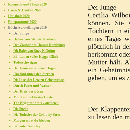
Kosmetik und Pflege 2020
Der Junge
Essen & Trinken 2020
Cecilia Wilbo
Haushalt 2020
können. Sie 
Entspannung 2020
Büchervorstellungen 2019
Töchtern in e
Der Junge
eines Tages w
Hybris von Steffen Jacobsen
plötzlich in d
Der Zauber des Hauses Ramblings
Oh Baby von Suzy K.Quinn
herkommt oder 
Ein Laden voller Hygge-Glück
Mutter hält. 
Todesschweigen
Der Glanz eines neuen Tages
ein Geheimnis
Um fünf unter den Sternen
gehen, um es z
Die Insel der Letzten Geheimnisse.
Durch Feuer und Wasser
Der Kreis des Bösen
Mord auf Selchester Castel
The Brightest Stars - attracted
Der Klappentex
Die Suche
Die Todesfee der Grindlay Street
zu lesen den m
Morgen wirst du bleiben
Blutroter Sonntag