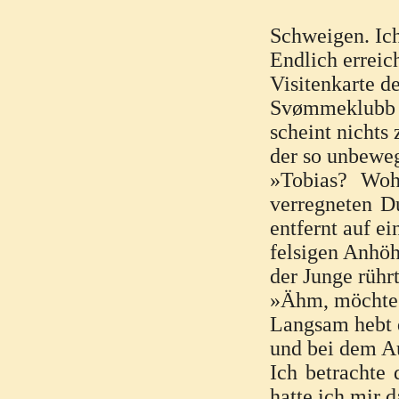
Schweigen. Ich
Endlich erreic
Visitenkarte d
Svømmeklubb g
scheint nichts 
der so unbeweg
»Tobias? Woh
verregneten D
entfernt auf ei
felsigen Anhöh
der Junge rührt
»Ähm, möchtest
Langsam hebt d
und bei dem Au
Ich betrachte
hatte ich mir d