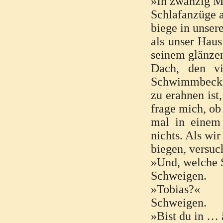
»In zwanzig Mi
Schlafanzüge a
biege in unser
als unser Haus
seinem glänze
Dach, den vi
Schwimmbecken
zu erahnen ist
frage mich, ob
mal in einem 
nichts. Als wir
biegen, versuc
»Und, welche 
Schweigen.
»Tobias?«
Schweigen.
»Bist du in … 