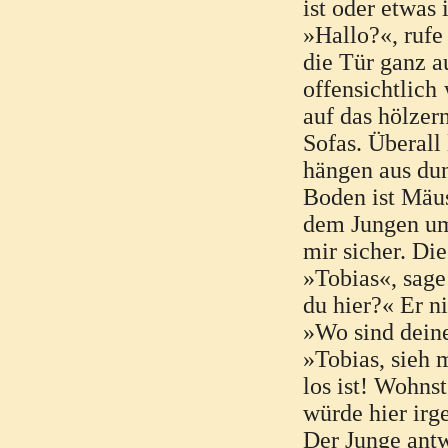
ist oder etwas
»Hallo?«, rufe
die Tür ganz a
offensichtlich
auf das hölzer
Sofas. Überall
hängen aus dun
Boden ist Mäus
dem Jungen um,
mir sicher. Di
»Tobias«, sage
du hier?« Er ni
»Wo sind deine
»Tobias, sieh 
los ist! Wohnst
würde hier irg
Der Junge antw