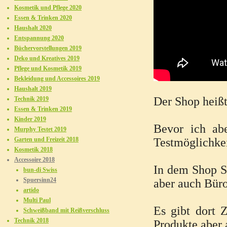
Kosmetik und Pflege 2020
Essen & Trinken 2020
Haushalt 2020
Entspannung 2020
Büchervorstellungen 2019
Deko und Kreatives 2019
Pflege und Kosmetik 2019
Bekleidung und Accessoires 2019
Haushalt 2019
Der Shop heiß
Technik 2019
Essen & Trinken 2019
Kinder 2019
Bevor ich ab
Murphy Testet 2019
Garten und Freizeit 2018
Testmöglichke
Kosmetik 2018
Accessoire 2018
In dem Shop Sp
bun-di Swiss
Spuersinn24
aber auch Büro
artido
Multi Paul
Es gibt dort Z
Schweißband mit Reißverschluss
Technik 2018
Produkte aber 