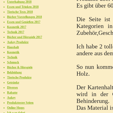
Unterhaltung 2018
Es gibt über 6
Essen und Trinken 2018
Tierische Tests 2018
Bücher Vorstellungen 2018
Die Seite ist
Essen und Genießen 2017
Kategorien i
Kosmetik 2017
Zubehör,Gesche
Technik 2017
Bücher und Hörspiele 2017
Aukey Produkte
Ich habe 2 tol
Haushalt
andere aus dem
Kosmetik
Technik
Schmuck
So nun komme 
Bücher & Hörspiele
Holz.
Bekleidung
Tierische Produkte
Getränke
Der Kartenhalt
Diverses
Rabatte
wird in der 
Aukey
Behinderung.
Produkttester Seiten
Das Material i
Online Shops
Ich war dabei